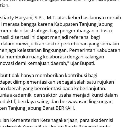
tian.
iarty Haryani, S.Pt., M.T. atas keberhasilannya meraih
ami merasa bangga karena Kabupaten Tanjung Jabung
 memiliki nilai strategis bagi pengembangan industri
sil disertasi ini dapat menjadi referensi bagi
t dalam mewujudkan sektor perkebunan yang semakin
p menjaga kelestarian lingkungan. Pemerintah Kabupaten
rta membuka ruang kolaborasi dengan kalangan
novasi demi kemajuan daerah," ujar Bupati.
sebut tidak hanya memberikan kontribusi bagi
apat diimplementasikan sebagai salah satu rujukan
 daerah yang berorientasi pada keberlanjutan.
dunia akademik, dan sektor usaha menjadi kunci dalam
oduktif, berdaya saing, dan berwawasan lingkungan,
ten Tanjung Jabung Barat BERKAH.
kilan Kementerian Ketenagakerjaan, para akademisi
ng diwakili Kepala Biro Umum Setda Provinsi Jambi,