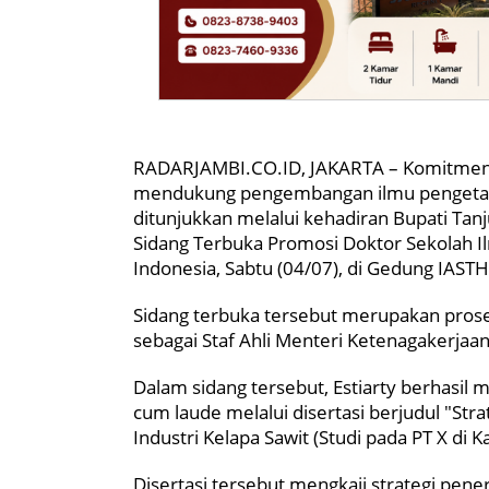
RADARJAMBI.CO.ID, JAKARTA – Komitmen 
mendukung pengembangan ilmu pengetah
ditunjukkan melalui kehadiran Bupati Tanj
Sidang Terbuka Promosi Doktor Sekolah I
Indonesia, Sabtu (04/07), di Gedung IASTH
Sidang terbuka tersebut merupakan proses
sebagai Staf Ahli Menteri Ketenagakerja
Dalam sidang tersebut, Estiarty berhasil 
cum laude melalui disertasi berjudul "Str
Industri Kelapa Sawit (Studi pada PT X di 
Disertasi tersebut mengkaji strategi pen