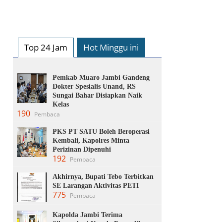
Top 24 Jam
Hot Minggu ini
Pemkab Muaro Jambi Gandeng
Dokter Spesialis Unand, RS
Sungai Bahar Disiapkan Naik
Kelas
190
Pembaca
PKS PT SATU Boleh Beroperasi
Kembali, Kapolres Minta
Perizinan Dipenuhi
192
Pembaca
Akhirnya, Bupati Tebo Terbitkan
SE Larangan Aktivitas PETI
775
Pembaca
Kapolda Jambi Terima