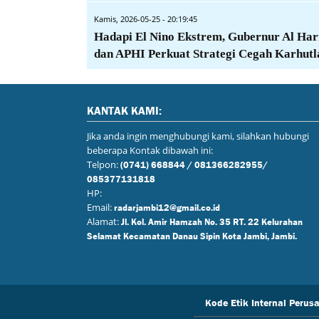
Kamis, 2026-05-25 - 20:19:45
Hadapi El Nino Ekstrem, Gubernur Al Har
dan APHI Perkuat Strategi Cegah Karhutl
KANTAK KAMI:
Jika anda ingin menghubungi kami, silahkan hubungi
beberapa Kontak dibawah ini:
Telpon:
(0741) 668844 / 081366282955/
085377131818
HP:
Email:
radarjambi12@gmail.co.id
Alamat:
Jl. Kol. Amir Hamzah No. 35 RT. 22 Kelurahan
Selamat Kecamatan Danau Sipin Kota Jambi, Jambi.
Kode Etik Internal Perus