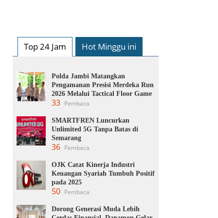
Top 24 Jam
Hot Minggu ini
Polda Jambi Matangkan
Pengamanan Presisi Merdeka Run
2026 Melalui Tactical Floor Game
33
Pembaca
SMARTFREN Luncurkan
Unlimited 5G Tanpa Batas di
Semarang
36
Pembaca
OJK Catat Kinerja Industri
Keuangan Syariah Tumbuh Positif
pada 2025
50
Pembaca
Dorong Generasi Muda Lebih
Cerdas Finansial, Danamon Gelar