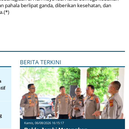
n pahala berlipat ganda, diberikan kesehatan, dan
.(*)
BERITA TERKINI
a
tif
g
Kamis, 06/08/2026 16:15:17