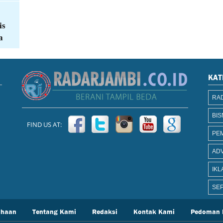
is
a
KAT
RAD
BIS
FIND US AT:
PE
AD
IKL
SEP
ahaan
Tentang Kami
Redaksi
Kontak Kami
Pedoman 