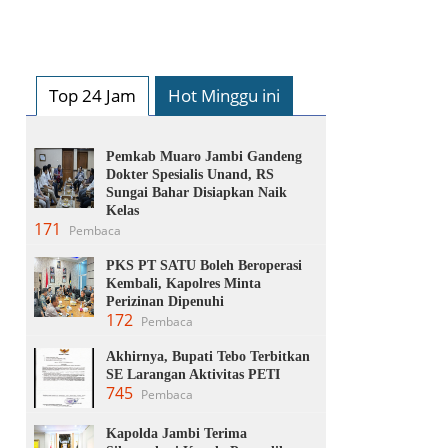
Top 24 Jam
Hot Minggu ini
Pemkab Muaro Jambi Gandeng
Dokter Spesialis Unand, RS
Sungai Bahar Disiapkan Naik
Kelas
171
Pembaca
PKS PT SATU Boleh Beroperasi
Kembali, Kapolres Minta
Perizinan Dipenuhi
172
Pembaca
Akhirnya, Bupati Tebo Terbitkan
SE Larangan Aktivitas PETI
745
Pembaca
Kapolda Jambi Terima