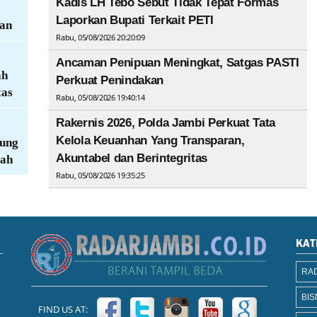
Kadis LH Tebo Sebut Tidak Tepat Formas
Laporkan Bupati Terkait PETI
kan
Rabu, 05/08/2026 20:20:09
Ancaman Penipuan Meningkat, Satgas PASTI
ah
Perkuat Penindakan
tas
Rabu, 05/08/2026 19:40:14
Rakernis 2026, Polda Jambi Perkuat Tata
Kelola Keuanhan Yang Transparan,
kung
Akuntabel dan Berintegritas
nah
Rabu, 05/08/2026 19:35:25
KAT
RAD
BIS
FIND US AT: