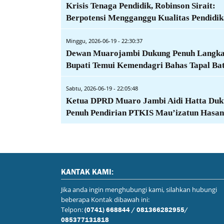
Krisis Tenaga Pendidik, Robinson Sirait:
Berpotensi Mengganggu Kualitas Pendidi
Minggu, 2026-06-19 - 22:30:37
Dewan Muarojambi Dukung Penuh Langk
Bupati Temui Kemendagri Bahas Tapal Ba
Sabtu, 2026-06-19 - 22:05:48
Ketua DPRD Muaro Jambi Aidi Hatta Du
Penuh Pendirian PTKIS Mau’izatun Hasa
KANTAK KAMI:
Jika anda ingin menghubungi kami, silahkan hubungi
beberapa Kontak dibawah ini:
Telpon:
(0741) 668844 / 081366282955/
085377131818