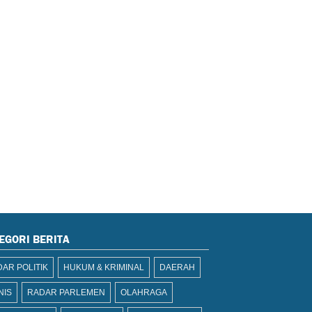
EGORI BERITA
AR POLITIK
HUKUM & KRIMINAL
DAERAH
NIS
RADAR PARLEMEN
OLAHRAGA