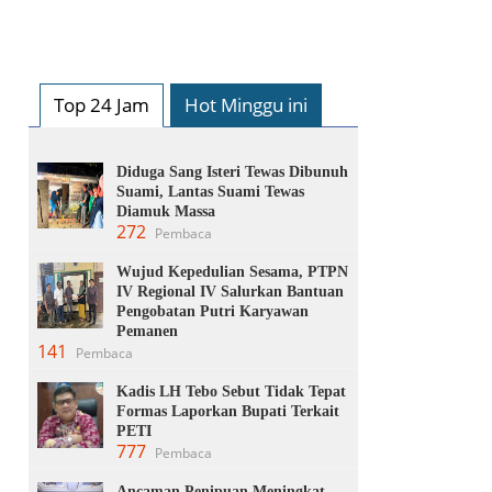
Top 24 Jam
Hot Minggu ini
Diduga Sang Isteri Tewas Dibunuh
Suami, Lantas Suami Tewas
Diamuk Massa
272
Pembaca
Wujud Kepedulian Sesama, PTPN
IV Regional IV Salurkan Bantuan
Pengobatan Putri Karyawan
Pemanen
141
Pembaca
Kadis LH Tebo Sebut Tidak Tepat
Formas Laporkan Bupati Terkait
PETI
777
Pembaca
Ancaman Penipuan Meningkat,