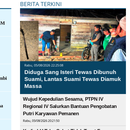
BERITA TERKINI
BM
Rabu, 05/08/2026 22:25:08
Diduga Sang Isteri Tewas Dibunuh
mbi
Suami, Lantas Suami Tewas Diamuk
Massa
Wujud Kepedulian Sesama, PTPN IV
na
Regional IV Salurkan Bantuan Pengobatan
Putri Karyawan Pemanen
Rabu, 05/08/2026 20:21:50