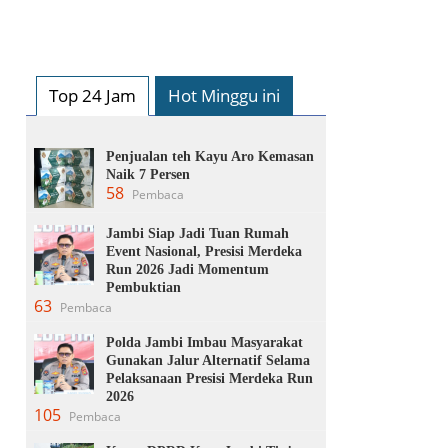
Top 24 Jam
Hot Minggu ini
Penjualan teh Kayu Aro Kemasan
Naik 7 Persen
58
Pembaca
Jambi Siap Jadi Tuan Rumah
Event Nasional, Presisi Merdeka
Run 2026 Jadi Momentum
Pembuktian
63
Pembaca
Polda Jambi Imbau Masyarakat
Gunakan Jalur Alternatif Selama
Pelaksanaan Presisi Merdeka Run
2026
105
Pembaca