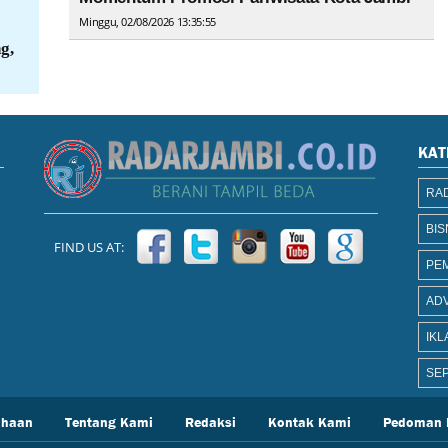
Minggu, 02/08/2026 13:35:55
g,
KAT
RAD
BIS
FIND US AT:
PE
AD
IKL
SEP
ahaan
Tentang Kami
Redaksi
Kontak Kami
Pedoman 