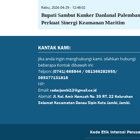
Rabu, 2026-04-29 - 12:48:02
Bupati Sambut Kunker Danlanal Palemban
Perkuat Sinergi Keamanan Maritim
KANTAK KAMI:
Jika anda ingin menghubungi kami, silahkan hubungi
beberapa Kontak dibawah ini:
Telpon:
(0741) 668844 / 081366282955/
085377131818
HP:
Email:
radarjambi12@gmail.co.id
Alamat:
Jl. Kol. Amir Hamzah No. 35 RT. 22 Kelurahan
Selamat Kecamatan Danau Sipin Kota Jambi, Jambi.
Kode Etik Internal Perus