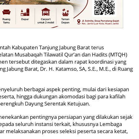
ah Kabupaten Tanjung Jabung Barat terus
atan Musabaqah Tilawatil Qur’an dan Hadits (MTQH)
men tersebut ditegaskan dalam rapat koordinasi yang
g Jabung Barat, Dr. H. Katamso, SA, S.E., M.E., di Ruang
nyeluruh berbagai aspek penting, mulai dari kesiapan
eserta, hingga dukungan akomodasi bagi para kafilah
rengkuh Dayung Serentak Ketujuan.
menekankan pentingnya persiapan yang dilakukan sejak
kepada seluruh instansi terkait, khususnya Lembaga
ar melaksanakan proses seleksi peserta secara ketat,