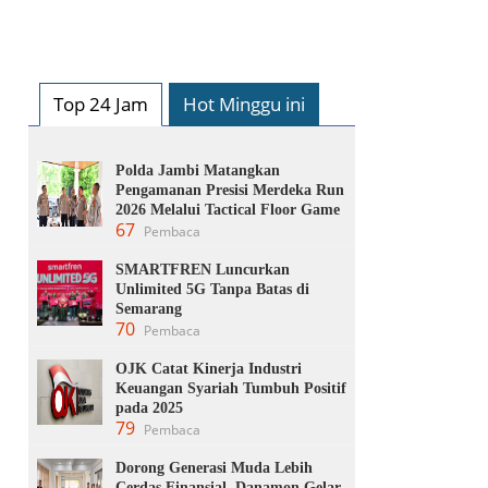
Top 24 Jam
Hot Minggu ini
Polda Jambi Matangkan
Pengamanan Presisi Merdeka Run
2026 Melalui Tactical Floor Game
67
Pembaca
SMARTFREN Luncurkan
Unlimited 5G Tanpa Batas di
Semarang
70
Pembaca
OJK Catat Kinerja Industri
Keuangan Syariah Tumbuh Positif
pada 2025
79
Pembaca
Dorong Generasi Muda Lebih
Cerdas Finansial, Danamon Gelar