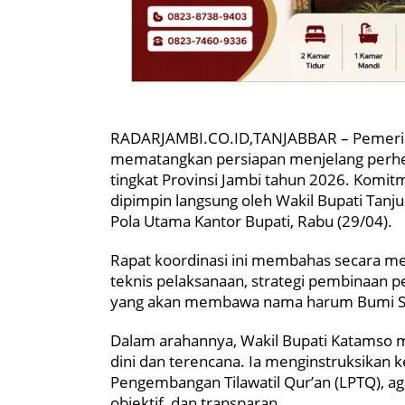
RADARJAMBI.CO.ID,TANJABBAR – Pemerint
mematangkan persiapan menjelang perhel
tingkat Provinsi Jambi tahun 2026. Komit
dipimpin langsung oleh Wakil Bupati Tanjun
Pola Utama Kantor Bupati, Rabu (29/04).
Rapat koordinasi ini membahas secara me
teknis pelaksanaan, strategi pembinaan p
yang akan membawa nama harum Bumi Se
Dalam arahannya, Wakil Bupati Katamso 
dini dan terencana. Ia menginstruksikan 
Pengembangan Tilawatil Qur’an (LPTQ), ag
objektif, dan transparan.