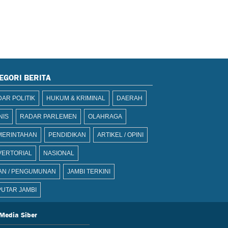
EGORI BERITA
AR POLITIK
HUKUM & KRIMINAL
DAERAH
NIS
RADAR PARLEMEN
OLAHRAGA
MERINTAHAN
PENDIDIKAN
ARTIKEL / OPINI
VERTORIAL
NASIONAL
AN / PENGUMUNAN
JAMBI TERKINI
UTAR JAMBI
Media Siber