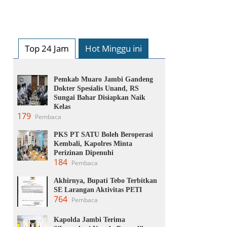
Top 24 Jam
Hot Minggu ini
Pemkab Muaro Jambi Gandeng
Dokter Spesialis Unand, RS
Sungai Bahar Disiapkan Naik
Kelas
179
Pembaca
PKS PT SATU Boleh Beroperasi
Kembali, Kapolres Minta
Perizinan Dipenuhi
184
Pembaca
Akhirnya, Bupati Tebo Terbitkan
SE Larangan Aktivitas PETI
764
Pembaca
Kapolda Jambi Terima