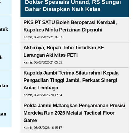
,
Dokter Spesialis Unand, RS Sungai
Bahar Disiapkan Naik Kelas
PKS PT SATU Boleh Beroperasi Kembali,
ntuk
Kapolres Minta Perizinan Dipenuhi
Kamis, 06/08/2026 21:26:37
Akhirnya, Bupati Tebo Terbitkan SE
Larangan Aktivitas PETI
di
Kamis, 06/08/2026 21:05:55
Kapolda Jambi Terima Silaturahmi Kepala
Pengadilan Tinggi Jambi, Perkuat Sinergi
 dan
Antar Lembaga
Kamis, 06/08/2026 20:17:34
Polda Jambi Matangkan Pengamanan Presisi
Merdeka Run 2026 Melalui Tactical Floor
aan
Game
Kamis, 06/08/2026 16:15:17