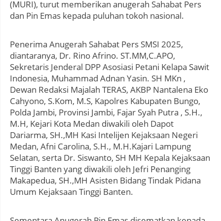
(MURI), turut memberikan anugerah Sahabat Pers
dan Pin Emas kepada puluhan tokoh nasional.
Penerima Anugerah Sahabat Pers SMSI 2025,
diantaranya, Dr. Rino Afrino. ST.MM,C.APO,
Sekretaris Jenderal DPP Asosiasi Petani Kelapa Sawit
Indonesia, Muhammad Adnan Yasin. SH MKn ,
Dewan Redaksi Majalah TERAS, AKBP Nantalena Eko
Cahyono, S.Kom, M.S, Kapolres Kabupaten Bungo,
Polda Jambi, Provinsi Jambi, Fajar Syah Putra , S.H.,
M.H, Kejari Kota Medan diwakili oleh Dapot
Dariarma, SH.,MH Kasi Intelijen Kejaksaan Negeri
Medan, Afni Carolina, S.H., M.H.Kajari Lampung
Selatan, serta Dr. Siswanto, SH MH Kepala Kejaksaan
Tinggi Banten yang diwakili oleh Jefri Penanging
Makapedua, SH.,MH Asisten Bidang Tindak Pidana
Umum Kejaksaan Tinggi Banten.
Sementara Anugerah Pin Emas disematkan kepada