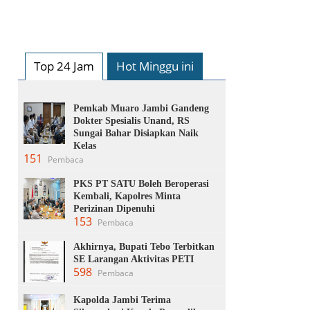
Top 24 Jam
Hot Minggu ini
Pemkab Muaro Jambi Gandeng
Dokter Spesialis Unand, RS
Sungai Bahar Disiapkan Naik
Kelas
151
Pembaca
PKS PT SATU Boleh Beroperasi
Kembali, Kapolres Minta
Perizinan Dipenuhi
153
Pembaca
Akhirnya, Bupati Tebo Terbitkan
SE Larangan Aktivitas PETI
598
Pembaca
Kapolda Jambi Terima