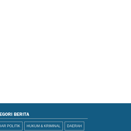
EGORI BERITA
AR POLITIK
HUKUM & KRIMINAL
DAERAH