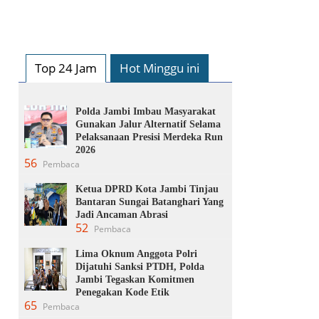
Top 24 Jam
Hot Minggu ini
Polda Jambi Imbau Masyarakat
Gunakan Jalur Alternatif Selama
Pelaksanaan Presisi Merdeka Run
2026
56
Pembaca
Ketua DPRD Kota Jambi Tinjau
Bantaran Sungai Batanghari Yang
Jadi Ancaman Abrasi
52
Pembaca
Lima Oknum Anggota Polri
Dijatuhi Sanksi PTDH, Polda
Jambi Tegaskan Komitmen
Penegakan Kode Etik
65
Pembaca