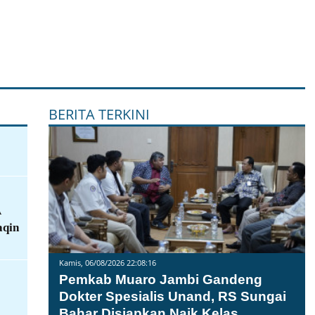
BERITA TERKINI
A
aqin
Kamis, 06/08/2026 22:08:16
Pemkab Muaro Jambi Gandeng
Dokter Spesialis Unand, RS Sungai
Bahar Disiapkan Naik Kelas