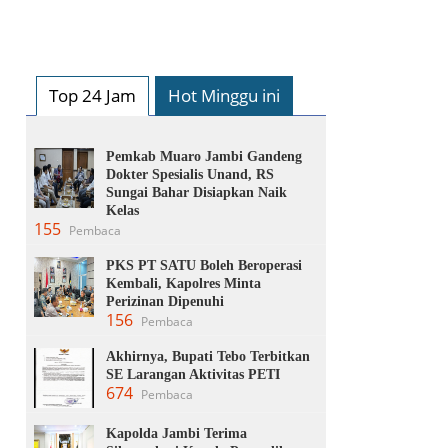
Top 24 Jam
Hot Minggu ini
Pemkab Muaro Jambi Gandeng
Dokter Spesialis Unand, RS
Sungai Bahar Disiapkan Naik
Kelas
155
Pembaca
PKS PT SATU Boleh Beroperasi
Kembali, Kapolres Minta
Perizinan Dipenuhi
156
Pembaca
Akhirnya, Bupati Tebo Terbitkan
SE Larangan Aktivitas PETI
674
Pembaca
Kapolda Jambi Terima